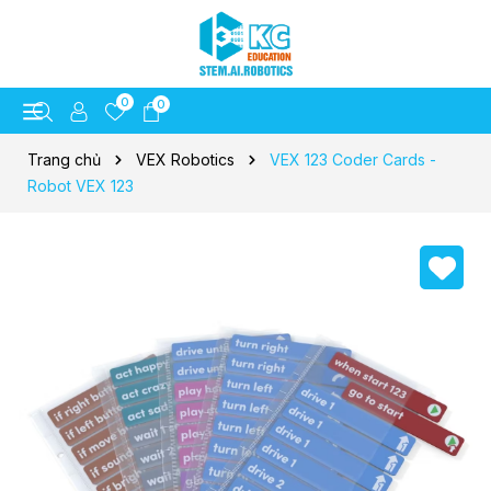
0
0
Trang chủ
VEX Robotics
VEX 123 Coder Cards -
Robot VEX 123