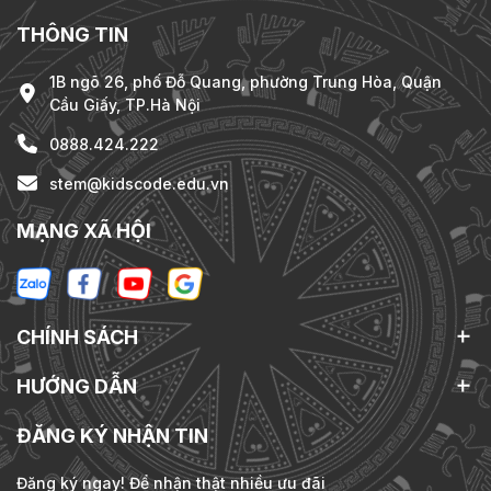
THÔNG TIN
1B ngõ 26, phố Đỗ Quang, phường Trung Hòa, Quận
Cầu Giấy, TP.Hà Nội
0888.424.222
stem@kidscode.edu.vn
MẠNG XÃ HỘI
CHÍNH SÁCH
HƯỚNG DẪN
ĐĂNG KÝ NHẬN TIN
Đăng ký ngay! Để nhận thật nhiều ưu đãi