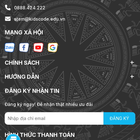
0888.424.222
stem@kidscode.edu.vn
MẠNG XÃ HỘI
CHÍNH SÁCH
HƯỚNG DẪN
ĐĂNG KÝ NHẬN TIN
Đăng ký ngay! Để nhận thật nhiều ưu đãi
ĐĂNG KÝ
HÌNH THỨC THANH TOÁN