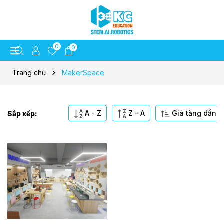
0
0
Trang chủ
MakerSpace
A - Z
Z - A
Giá tăng dần
Sắp xếp: