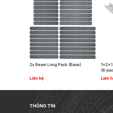
2x Beam Long Pack (Base)
1x2x1
(6-pa
Liên hệ
Liên h
THÔNG TIN