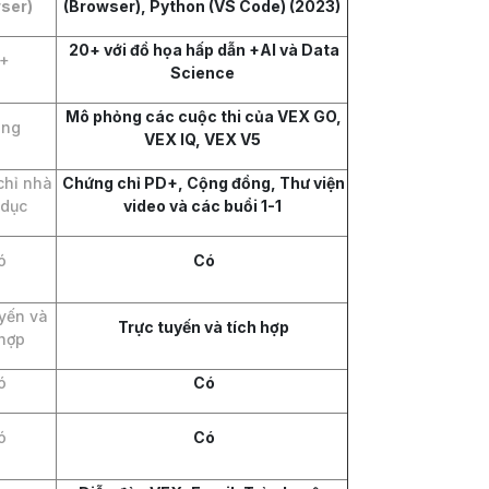
ser)
(Browser), Python (VS Code) (2023)
20+ với đồ họa hấp dẫn +AI và Data
+
Science
Mô phỏng các cuộc thi của VEX GO,
ng
VEX IQ, VEX V5
hỉ nhà
Chứng chỉ PD+, Cộng đồng, Thư viện
 dục
video và các buổi 1-1
ó
Có
yến và
Trực tuyến và tích hợp
 hợp
ó
Có
ó
Có