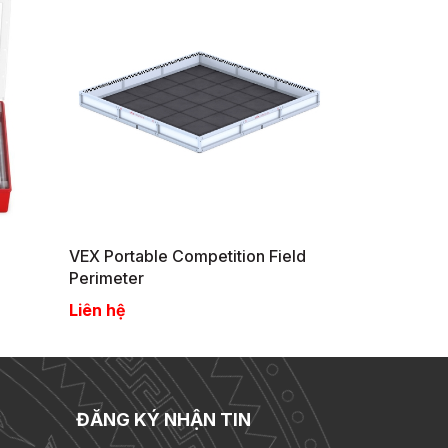
VEX Portable Competition Field
2025-26 VEX
Perimeter
Competition 
Game & Field
Liên hệ
Liên hệ
ĐĂNG KÝ NHẬN TIN