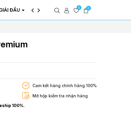
0
0
GIẢI ĐẤU
TIN TỨC
DOWNLOAD
remium
Cam kết hàng chính hãng 100%
Mở hộp kiểm tra nhận hàng
eship 100%.