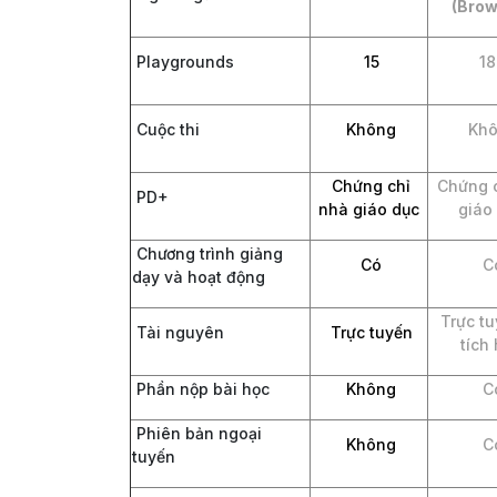
(Brow
Playgrounds
15
18
Cuộc thi
Không
Khô
Chứng chỉ
Chứng c
PD+
nhà giáo dục
giáo
Chương trình giảng
Có
C
dạy và hoạt động
Trực tu
Tài nguyên
Trực tuyến
tích
Phần nộp bài học
Không
C
Phiên bản ngoại
Không
C
tuyến