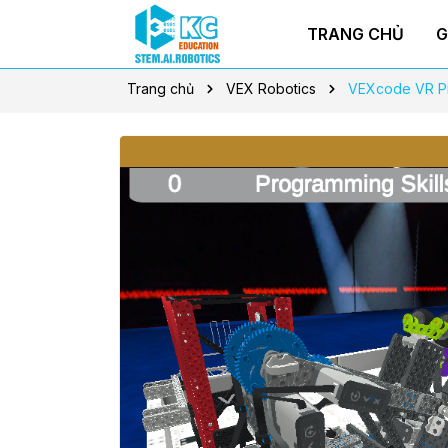
TRANG CHỦ
G
Trang chủ
VEX Robotics
VEXcode VR P