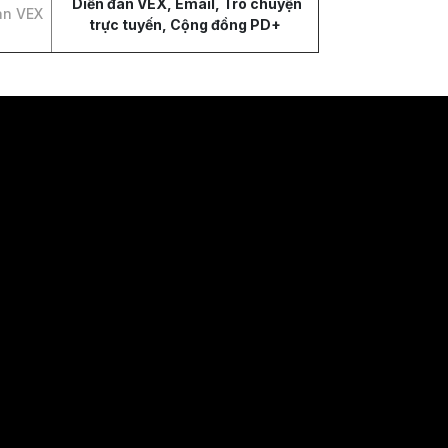
Diễn đàn VEX, Email, Trò chuyện
àn VEX
trực tuyến, Cộng đồng PD+