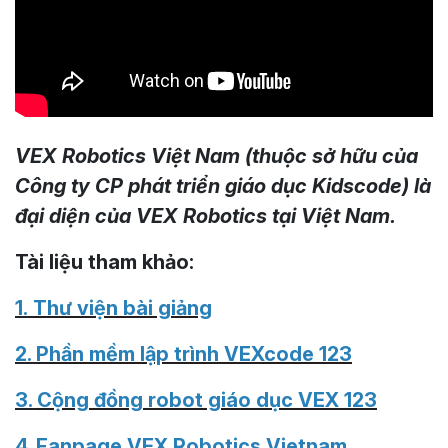
VEX Robotics Việt Nam (thuộc sở hữu của
Công ty CP phát triển giáo dục Kidscode) là
đại diện của VEX Robotics tại Việt Nam.
Tài liệu tham khảo:
1.
Thư viện bài giảng
2.
Phần mềm lập trình VEXcode 123
3.
Cộng đồng robot giáo dục VEX 123
4.
Fanpage VEX Robotics Vietnam