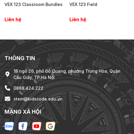
VEX 123 Classroom Bundles
VEX 123 Field
Liên hệ
Liên hệ
THÔNG TIN
1B ngõ 26, phố Đỗ Quang, phường Trung Hòa, Quận
Cầu Giấy, TP.Hà Nội
0888.424.222
stem@kidscode.edu.vn
MẠNG XÃ HỘI