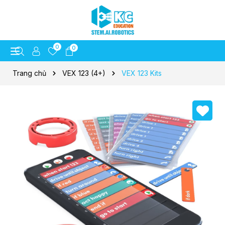
0
0
Trang chủ
VEX 123 (4+)
VEX 123 Kits